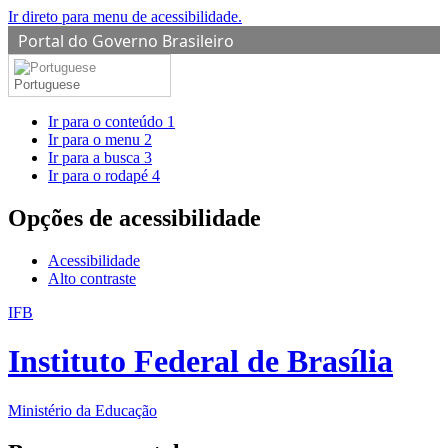
Ir direto para menu de acessibilidade.
Portal do Governo Brasileiro
Portuguese
Ir para o conteúdo
1
Ir para o menu
2
Ir para a busca
3
Ir para o rodapé
4
Opções de acessibilidade
Acessibilidade
Alto contraste
IFB
Instituto Federal de Brasília
Ministério da Educação