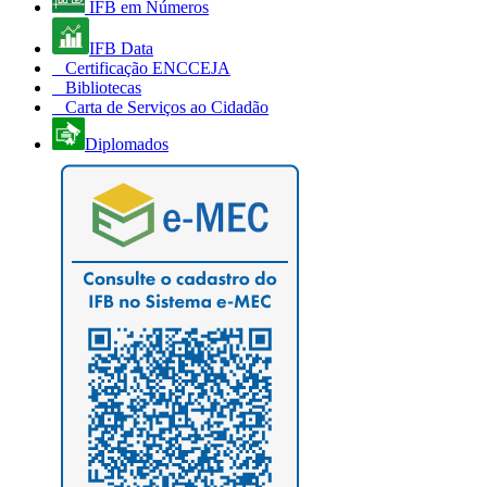
IFB em Números
IFB Data
Certificação ENCCEJA
Bibliotecas
Carta de Serviços ao Cidadão
Diplomados