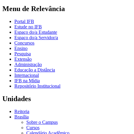
Menu de Relevância
Portal IFB
Estude no IFB
Espaço do/a Estudante
Espaço do/a Servidor/a
Concursos
Ensino
Pesquisa
Extensão
Administração
Educação a Distância
Internacional
IFB na Mídia
Repositório Institucional
Unidades
Reitoria
Brasília
Sobre o Campus
Cursos
Calendário Acadêmico