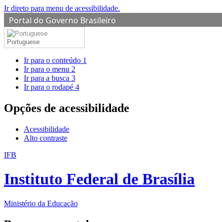
Ir direto para menu de acessibilidade.
Portal do Governo Brasileiro
Portuguese
Ir para o conteúdo
1
Ir para o menu
2
Ir para a busca
3
Ir para o rodapé
4
Opções de acessibilidade
Acessibilidade
Alto contraste
IFB
Instituto Federal de Brasília
Ministério da Educação