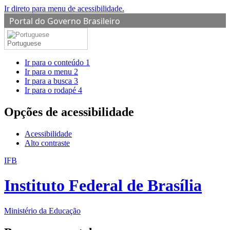
Ir direto para menu de acessibilidade.
Portal do Governo Brasileiro
Portuguese
Ir para o conteúdo
1
Ir para o menu
2
Ir para a busca
3
Ir para o rodapé
4
Opções de acessibilidade
Acessibilidade
Alto contraste
IFB
Instituto Federal de Brasília
Ministério da Educação