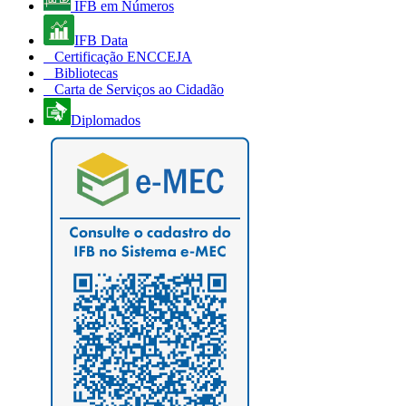
IFB em Números
IFB Data
Certificação ENCCEJA
Bibliotecas
Carta de Serviços ao Cidadão
Diplomados