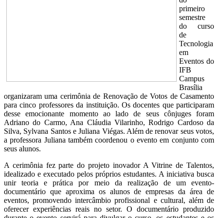
primeiro
semestre
do curso
de
Tecnologia
em
Eventos do
IFB
Campus
Brasília
organizaram uma cerimônia de Renovação de Votos de Casamento
para cinco professores da instituição. Os docentes que participaram
desse emocionante momento ao lado de seus cônjuges foram
Adriano do Carmo, Ana Cláudia Vilarinho, Rodrigo Cardoso da
Silva, Sylvana Santos e Juliana Viégas. Além de renovar seus votos,
a professora Juliana também coordenou o evento em conjunto com
seus alunos.
A cerimônia fez parte do projeto inovador A Vitrine de Talentos,
idealizado e executado pelos próprios estudantes. A iniciativa busca
unir teoria e prática por meio da realização de um evento-
documentário que aproxima os alunos de empresas da área de
eventos, promovendo intercâmbio profissional e cultural, além de
oferecer experiências reais no setor. O documentário produzido
durante o evento servirá para divulgar o curso, os estudantes e os