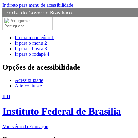
Ir direto para menu de acessibilidade.
Portal do Governo Brasileiro
Portuguese
Ir para o conteúdo
1
Ir para o menu
2
Ir para a busca
3
Ir para o rodapé
4
Opções de acessibilidade
Acessibilidade
Alto contraste
IFB
Instituto Federal de Brasília
Ministério da Educação