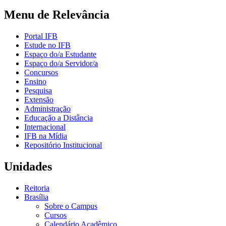
Menu de Relevância
Portal IFB
Estude no IFB
Espaço do/a Estudante
Espaço do/a Servidor/a
Concursos
Ensino
Pesquisa
Extensão
Administração
Educação a Distância
Internacional
IFB na Mídia
Repositório Institucional
Unidades
Reitoria
Brasília
Sobre o Campus
Cursos
Calendário Acadêmico