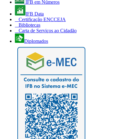
IFB em Números
IFB Data
Certificação ENCCEJA
Bibliotecas
Carta de Serviços ao Cidadão
Diplomados