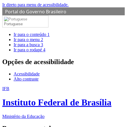
Ir direto para menu de acessibilidade.
Portal do Governo Brasileiro
Portuguese
Ir para o conteúdo
1
Ir para o menu
2
Ir para a busca
3
Ir para o rodapé
4
Opções de acessibilidade
Acessibilidade
Alto contraste
IFB
Instituto Federal de Brasília
Ministério da Educação