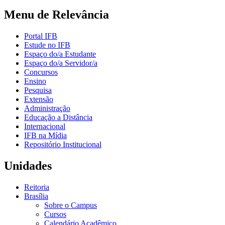
Menu de Relevância
Portal IFB
Estude no IFB
Espaço do/a Estudante
Espaço do/a Servidor/a
Concursos
Ensino
Pesquisa
Extensão
Administração
Educação a Distância
Internacional
IFB na Mídia
Repositório Institucional
Unidades
Reitoria
Brasília
Sobre o Campus
Cursos
Calendário Acadêmico