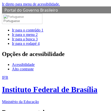
Ir direto para menu de acessibilidade.
Portal do Governo Brasileiro
Portuguese
Ir para o conteúdo
1
Ir para o menu
2
Ir para a busca
3
Ir para o rodapé
4
Opções de acessibilidade
Acessibilidade
Alto contraste
IFB
Instituto Federal de Brasília
Ministério da Educação