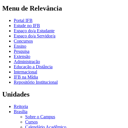
Menu de Relevância
Portal IFB
Estude no IFB
Espaço do/a Estudante
Espaço do/a Servidor/a
Concursos
Ensino
Pesquisa
Extensão
Administração
Educação a Distância
Internacional
IFB na Mídia
Repositório Institucional
Unidades
Reitoria
Brasília
Sobre o Campus
Cursos
Calendário Acadêmico