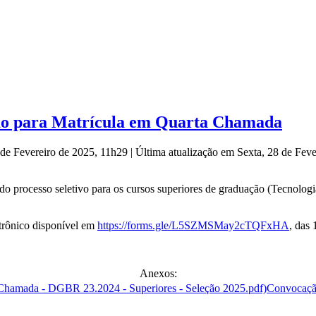
ção para Matrícula em Quarta Chamada
 de Fevereiro de 2025, 11h29
|
Última atualização em Sexta, 28 de Fev
do processo seletivo para os cursos superiores de graduação (Tecnolog
etrônico disponível em
https://forms.gle/L5SZMSMay2cTQFxHA
, das
Anexos:
Convocaçã