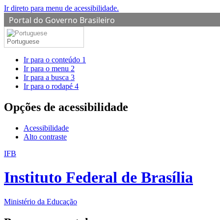
Ir direto para menu de acessibilidade.
Portal do Governo Brasileiro
Portuguese
Ir para o conteúdo
1
Ir para o menu
2
Ir para a busca
3
Ir para o rodapé
4
Opções de acessibilidade
Acessibilidade
Alto contraste
IFB
Instituto Federal de Brasília
Ministério da Educação