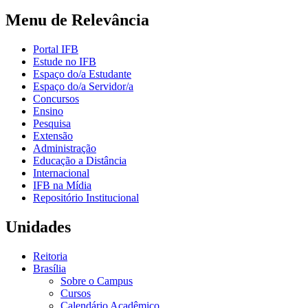
Menu de Relevância
Portal IFB
Estude no IFB
Espaço do/a Estudante
Espaço do/a Servidor/a
Concursos
Ensino
Pesquisa
Extensão
Administração
Educação a Distância
Internacional
IFB na Mídia
Repositório Institucional
Unidades
Reitoria
Brasília
Sobre o Campus
Cursos
Calendário Acadêmico