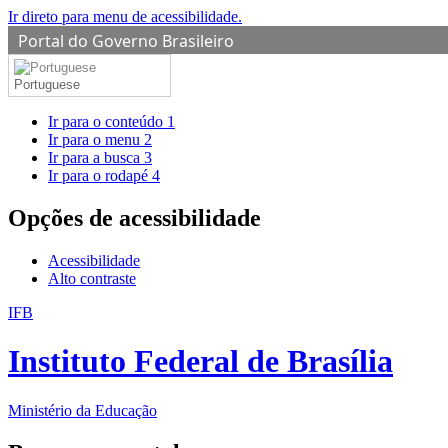
Ir direto para menu de acessibilidade.
Portal do Governo Brasileiro
Portuguese
Ir para o conteúdo
1
Ir para o menu
2
Ir para a busca
3
Ir para o rodapé
4
Opções de acessibilidade
Acessibilidade
Alto contraste
IFB
Instituto Federal de Brasília
Ministério da Educação