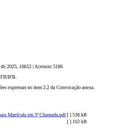
o de 2025, 16h52
|
Acessos: 5186
RIFB/IFB.
ções expressas no item 2.2 da Convocação anexa.
ara Matrícula em 3ª Chamada.pdf
[ ]
538 kB
[ ]
102 kB