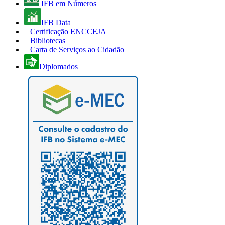
IFB em Números
IFB Data
Certificação ENCCEJA
Bibliotecas
Carta de Serviços ao Cidadão
Diplomados