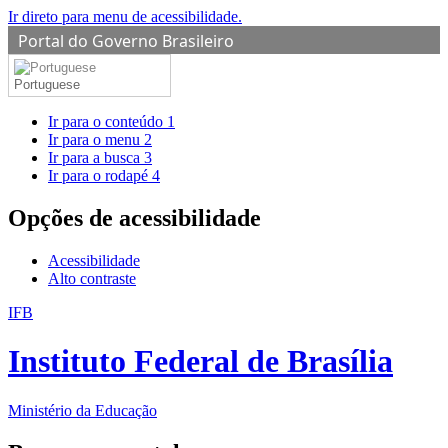
Ir direto para menu de acessibilidade.
Portal do Governo Brasileiro
Portuguese
Ir para o conteúdo
1
Ir para o menu
2
Ir para a busca
3
Ir para o rodapé
4
Opções de acessibilidade
Acessibilidade
Alto contraste
IFB
Instituto Federal de Brasília
Ministério da Educação