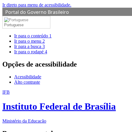
Ir direto para menu de acessibilidade.
Portal do Governo Brasileiro
Portuguese
Ir para o conteúdo
1
Ir para o menu
2
Ir para a busca
3
Ir para o rodapé
4
Opções de acessibilidade
Acessibilidade
Alto contraste
IFB
Instituto Federal de Brasília
Ministério da Educação