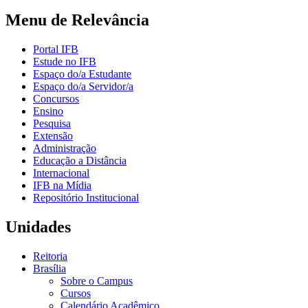
Menu de Relevância
Portal IFB
Estude no IFB
Espaço do/a Estudante
Espaço do/a Servidor/a
Concursos
Ensino
Pesquisa
Extensão
Administração
Educação a Distância
Internacional
IFB na Mídia
Repositório Institucional
Unidades
Reitoria
Brasília
Sobre o Campus
Cursos
Calendário Acadêmico