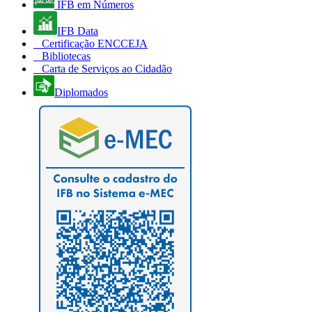
IFB em Números
IFB Data
Certificação ENCCEJA
Bibliotecas
Carta de Serviços ao Cidadão
Diplomados