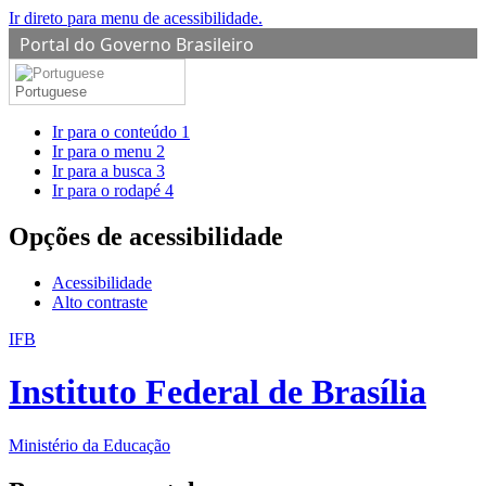
Ir direto para menu de acessibilidade.
Portal do Governo Brasileiro
Portuguese
Ir para o conteúdo
1
Ir para o menu
2
Ir para a busca
3
Ir para o rodapé
4
Opções de acessibilidade
Acessibilidade
Alto contraste
IFB
Instituto Federal de Brasília
Ministério da Educação