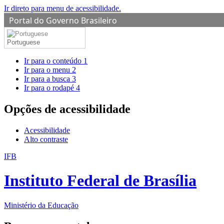
Ir direto para menu de acessibilidade.
Portal do Governo Brasileiro
Portuguese
Ir para o conteúdo
1
Ir para o menu
2
Ir para a busca
3
Ir para o rodapé
4
Opções de acessibilidade
Acessibilidade
Alto contraste
IFB
Instituto Federal de Brasília
Ministério da Educação