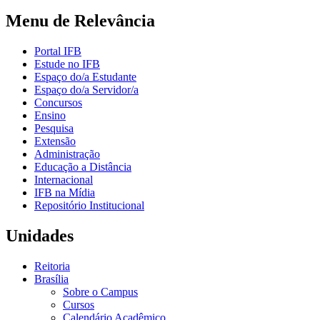
Menu de Relevância
Portal IFB
Estude no IFB
Espaço do/a Estudante
Espaço do/a Servidor/a
Concursos
Ensino
Pesquisa
Extensão
Administração
Educação a Distância
Internacional
IFB na Mídia
Repositório Institucional
Unidades
Reitoria
Brasília
Sobre o Campus
Cursos
Calendário Acadêmico