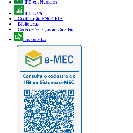
IFB em Números
IFB Data
Certificação ENCCEJA
Bibliotecas
Carta de Serviços ao Cidadão
Diplomados