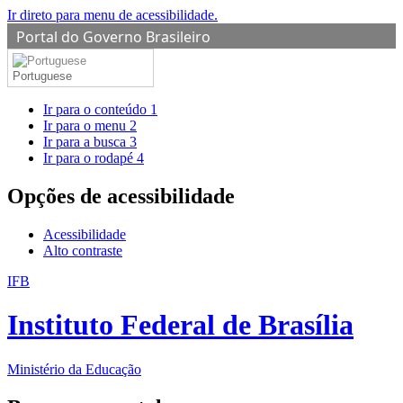
Ir direto para menu de acessibilidade.
Portal do Governo Brasileiro
Portuguese
Ir para o conteúdo
1
Ir para o menu
2
Ir para a busca
3
Ir para o rodapé
4
Opções de acessibilidade
Acessibilidade
Alto contraste
IFB
Instituto Federal de Brasília
Ministério da Educação