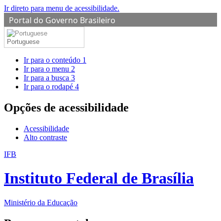
Ir direto para menu de acessibilidade.
Portal do Governo Brasileiro
Portuguese
Ir para o conteúdo
1
Ir para o menu
2
Ir para a busca
3
Ir para o rodapé
4
Opções de acessibilidade
Acessibilidade
Alto contraste
IFB
Instituto Federal de Brasília
Ministério da Educação