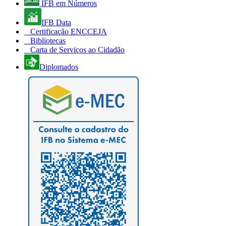
IFB em Números
IFB Data
Certificação ENCCEJA
Bibliotecas
Carta de Serviços ao Cidadão
Diplomados