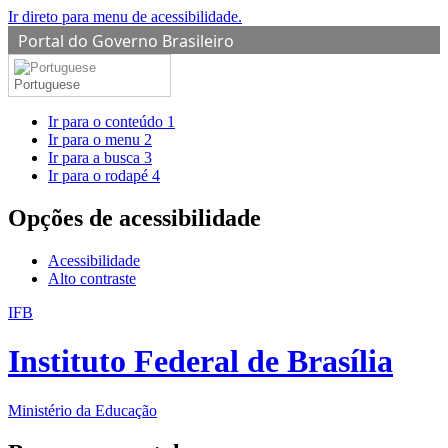
Ir direto para menu de acessibilidade.
Portal do Governo Brasileiro
Portuguese
Ir para o conteúdo
1
Ir para o menu
2
Ir para a busca
3
Ir para o rodapé
4
Opções de acessibilidade
Acessibilidade
Alto contraste
IFB
Instituto Federal de Brasília
Ministério da Educação