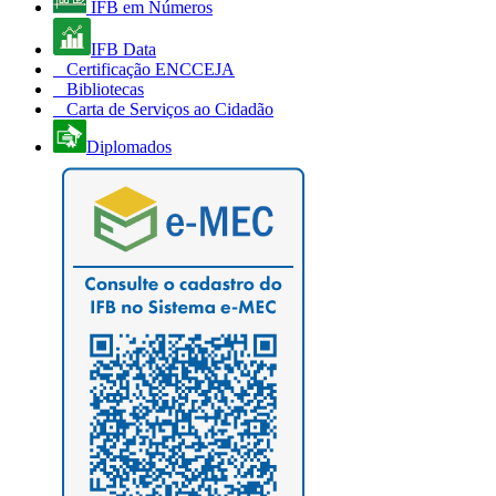
IFB em Números
IFB Data
Certificação ENCCEJA
Bibliotecas
Carta de Serviços ao Cidadão
Diplomados