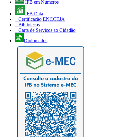
IFB em Números
IFB Data
Certificação ENCCEJA
Bibliotecas
Carta de Serviços ao Cidadão
Diplomados