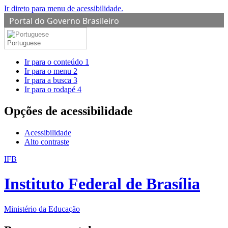
Ir direto para menu de acessibilidade.
Portal do Governo Brasileiro
Portuguese
Ir para o conteúdo
1
Ir para o menu
2
Ir para a busca
3
Ir para o rodapé
4
Opções de acessibilidade
Acessibilidade
Alto contraste
IFB
Instituto Federal de Brasília
Ministério da Educação