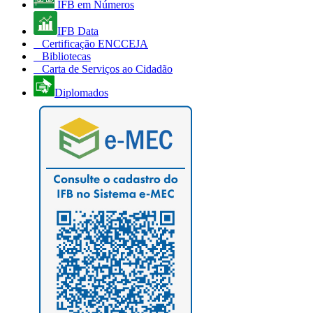
IFB em Números
IFB Data
Certificação ENCCEJA
Bibliotecas
Carta de Serviços ao Cidadão
Diplomados