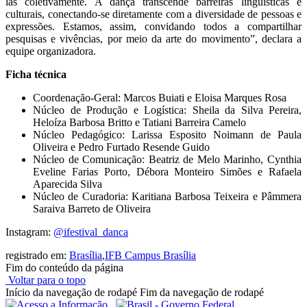
las coletivamente. A dança transcende barreiras linguísticas e
culturais, conectando-se diretamente com a diversidade de pessoas e
expressões. Estamos, assim, convidando todos a compartilhar
pesquisas e vivências, por meio da arte do movimento”, declara a
equipe organizadora.
Ficha técnica
Coordenação-Geral: Marcos Buiati e Eloisa Marques Rosa
Núcleo de Produção e Logística: Sheila da Silva Pereira,
Heloíza Barbosa Britto e Tatiani Barreira Camelo
Núcleo Pedagógico: Larissa Esposito Noimann de Paula
Oliveira e Pedro Furtado Resende Guido
Núcleo de Comunicação: Beatriz de Melo Marinho, Cynthia
Eveline Farias Porto, Débora Monteiro Simões e Rafaela
Aparecida Silva
Núcleo de Curadoria: Karitiana Barbosa Teixeira e Pâmmera
Saraiva Barreto de Oliveira
Instagram:
@ifestival_danca
registrado em:
Brasília
,
IFB Campus Brasília
Fim do conteúdo da página
Voltar para o topo
Início da navegação de rodapé
Fim da navegação de rodapé