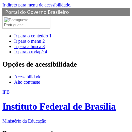
Ir direto para menu de acessibilidade.
Portal do Governo Brasileiro
Portuguese
Ir para o conteúdo
1
Ir para o menu
2
Ir para a busca
3
Ir para o rodapé
4
Opções de acessibilidade
Acessibilidade
Alto contraste
IFB
Instituto Federal de Brasília
Ministério da Educação