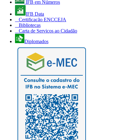
IFB em Números
IFB Data
Certificação ENCCEJA
Bibliotecas
Carta de Serviços ao Cidadão
Diplomados