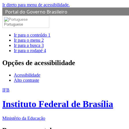
Ir direto para menu de acessibilidade.
Portal do Governo Brasileiro
Portuguese
Ir para o conteúdo
1
Ir para o menu
2
Ir para a busca
3
Ir para o rodapé
4
Opções de acessibilidade
Acessibilidade
Alto contraste
IFB
Instituto Federal de Brasília
Ministério da Educação