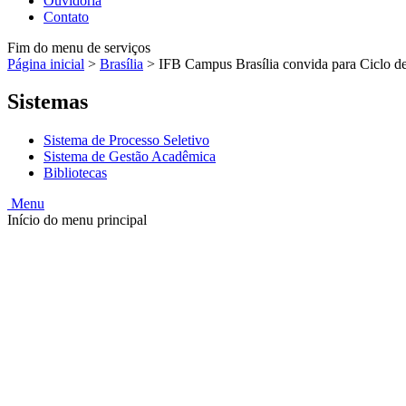
Ouvidoria
Contato
Fim do menu de serviços
Página inicial
>
Brasília
>
IFB Campus Brasília convida para Ciclo de
Sistemas
Sistema de Processo Seletivo
Sistema de Gestão Acadêmica
Bibliotecas
Menu
Início do menu principal