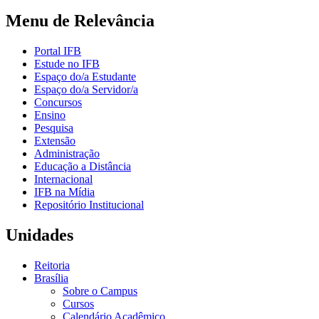
Menu de Relevância
Portal IFB
Estude no IFB
Espaço do/a Estudante
Espaço do/a Servidor/a
Concursos
Ensino
Pesquisa
Extensão
Administração
Educação a Distância
Internacional
IFB na Mídia
Repositório Institucional
Unidades
Reitoria
Brasília
Sobre o Campus
Cursos
Calendário Acadêmico