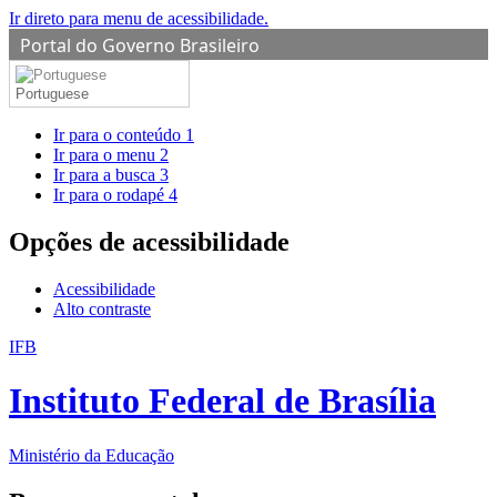
Ir direto para menu de acessibilidade.
Portal do Governo Brasileiro
Portuguese
Ir para o conteúdo
1
Ir para o menu
2
Ir para a busca
3
Ir para o rodapé
4
Opções de acessibilidade
Acessibilidade
Alto contraste
IFB
Instituto Federal de Brasília
Ministério da Educação