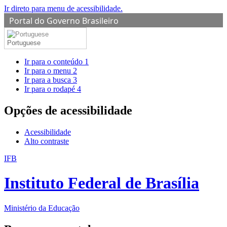
Ir direto para menu de acessibilidade.
Portal do Governo Brasileiro
Portuguese
Ir para o conteúdo
1
Ir para o menu
2
Ir para a busca
3
Ir para o rodapé
4
Opções de acessibilidade
Acessibilidade
Alto contraste
IFB
Instituto Federal de Brasília
Ministério da Educação