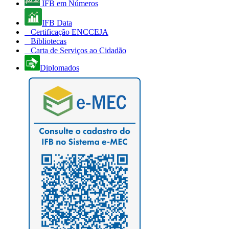
IFB em Números
IFB Data
Certificação ENCCEJA
Bibliotecas
Carta de Serviços ao Cidadão
Diplomados