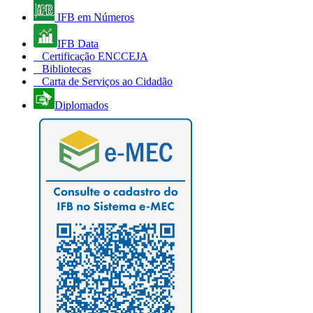
IFB em Números
IFB Data
Certificação ENCCEJA
Bibliotecas
Carta de Serviços ao Cidadão
Diplomados