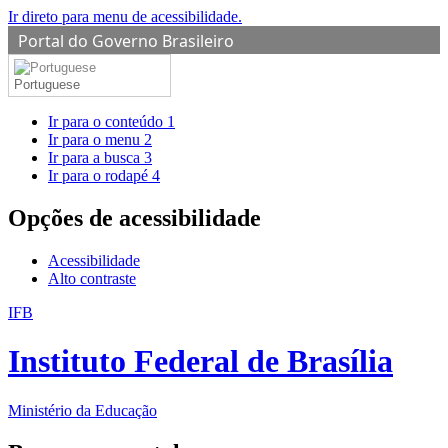
Ir direto para menu de acessibilidade.
Portal do Governo Brasileiro
Portuguese
Ir para o conteúdo
1
Ir para o menu
2
Ir para a busca
3
Ir para o rodapé
4
Opções de acessibilidade
Acessibilidade
Alto contraste
IFB
Instituto Federal de Brasília
Ministério da Educação