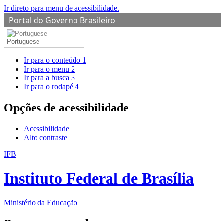
Ir direto para menu de acessibilidade.
Portal do Governo Brasileiro
Portuguese
Ir para o conteúdo
1
Ir para o menu
2
Ir para a busca
3
Ir para o rodapé
4
Opções de acessibilidade
Acessibilidade
Alto contraste
IFB
Instituto Federal de Brasília
Ministério da Educação