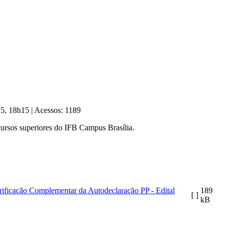
025, 18h15
|
Acessos: 1189
cursos superiores do IFB Campus Brasília.
rificação Complementar da Autodeclaração PP - Edital
189
[ ]
kB