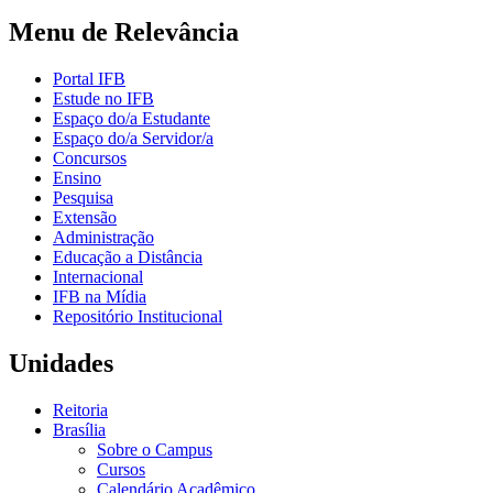
Menu de Relevância
Portal IFB
Estude no IFB
Espaço do/a Estudante
Espaço do/a Servidor/a
Concursos
Ensino
Pesquisa
Extensão
Administração
Educação a Distância
Internacional
IFB na Mídia
Repositório Institucional
Unidades
Reitoria
Brasília
Sobre o Campus
Cursos
Calendário Acadêmico