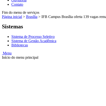
Ouvidoria
Contato
Fim do menu de serviços
Página inicial
>
Brasília
>
IFB Campus Brasília oferta 139 vagas rema
Sistemas
Sistema de Processo Seletivo
Sistema de Gestão Acadêmica
Bibliotecas
Menu
Início do menu principal