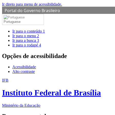
Ir direto para menu de acessibilidade.
Portal do Governo Brasileiro
Portuguese
Ir para o conteúdo
1
Ir para o menu
2
Ir para a busca
3
Ir para o rodapé
4
Opções de acessibilidade
Acessibilidade
Alto contraste
IFB
Instituto Federal de Brasília
Ministério da Educação