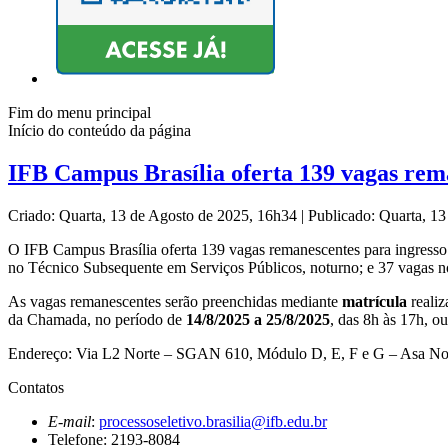
Fim do menu principal
Início do conteúdo da página
IFB Campus Brasília oferta 139 vagas rema
Criado: Quarta, 13 de Agosto de 2025, 16h34
|
Publicado: Quarta, 1
O IFB Campus Brasília oferta 139 vagas remanescentes para ingresso
no Técnico Subsequente em Serviços Públicos, noturno; e 37 vagas 
As vagas remanescentes serão preenchidas mediante
matrícula
realiz
da Chamada, no período de
14/8/2025 a 25/8/2025
, das 8h às 17h, 
Endereço: Via L2 Norte – SGAN 610, Módulo D, E, F e G – Asa N
Contatos
E-mail
:
processoseletivo.brasilia@ifb.edu.br
Telefone: 2193-8084