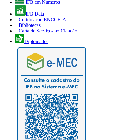
IFB em Números
IFB Data
Certificação ENCCEJA
Bibliotecas
Carta de Serviços ao Cidadão
Diplomados