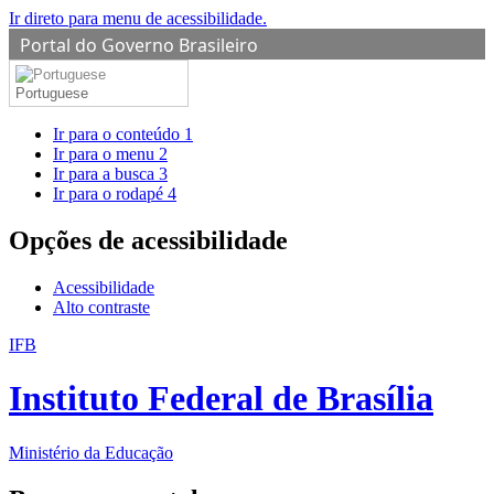
Ir direto para menu de acessibilidade.
Portal do Governo Brasileiro
Portuguese
Ir para o conteúdo
1
Ir para o menu
2
Ir para a busca
3
Ir para o rodapé
4
Opções de acessibilidade
Acessibilidade
Alto contraste
IFB
Instituto Federal de Brasília
Ministério da Educação