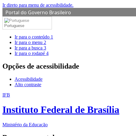
Ir direto para menu de acessibilidade.
Portal do Governo Brasileiro
Portuguese
Ir para o conteúdo
1
Ir para o menu
2
Ir para a busca
3
Ir para o rodapé
4
Opções de acessibilidade
Acessibilidade
Alto contraste
IFB
Instituto Federal de Brasília
Ministério da Educação