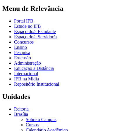
Menu de Relevância
Portal IFB
Estude no IFB
Espaço do/a Estudante
Espaço do/a Servidor/a
Concursos
Ensino
Pesquisa
Extensão
Administração
Educação a Distância
Internacional
IFB na Mídia
Repositório Institucional
Unidades
Reitoria
Brasília
Sobre o Campus
Cursos
Calendário Acadêmico