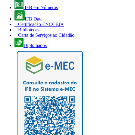
IFB em Números
IFB Data
Certificação ENCCEJA
Bibliotecas
Carta de Serviços ao Cidadão
Diplomados