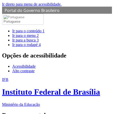
Ir direto para menu de acessibilidade.
Portal do Governo Brasileiro
Portuguese
Ir para o conteúdo
1
Ir para o menu
2
Ir para a busca
3
Ir para o rodapé
4
Opções de acessibilidade
Acessibilidade
Alto contraste
IFB
Instituto Federal de Brasília
Ministério da Educação