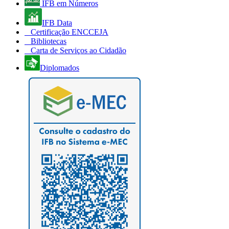
IFB em Números
IFB Data
Certificação ENCCEJA
Bibliotecas
Carta de Serviços ao Cidadão
Diplomados