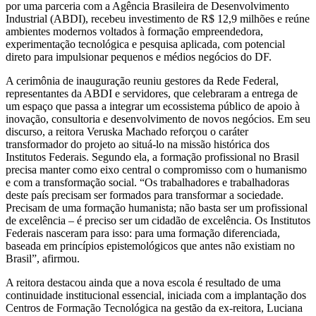
por uma parceria com a Agência Brasileira de Desenvolvimento
Industrial (ABDI), recebeu investimento de R$ 12,9 milhões e reúne
ambientes modernos voltados à formação empreendedora,
experimentação tecnológica e pesquisa aplicada, com potencial
direto para impulsionar pequenos e médios negócios do DF.
A cerimônia de inauguração reuniu gestores da Rede Federal,
representantes da ABDI e servidores, que celebraram a entrega de
um espaço que passa a integrar um ecossistema público de apoio à
inovação, consultoria e desenvolvimento de novos negócios. Em seu
discurso, a reitora Veruska Machado reforçou o caráter
transformador do projeto ao situá-lo na missão histórica dos
Institutos Federais. Segundo ela, a formação profissional no Brasil
precisa manter como eixo central o compromisso com o humanismo
e com a transformação social. “Os trabalhadores e trabalhadoras
deste país precisam ser formados para transformar a sociedade.
Precisam de uma formação humanista; não basta ser um profissional
de excelência – é preciso ser um cidadão de excelência. Os Institutos
Federais nasceram para isso: para uma formação diferenciada,
baseada em princípios epistemológicos que antes não existiam no
Brasil”, afirmou.
A reitora destacou ainda que a nova escola é resultado de uma
continuidade institucional essencial, iniciada com a implantação dos
Centros de Formação Tecnológica na gestão da ex-reitora, Luciana