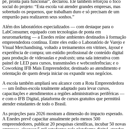
pé, pronta para funcionar”, declarou. Ele também reforçou o foco
social do projeto: “Esta escola vai atender grandes empresas, mas
sobretudo os pequenos, que trabalham duro e só precisam de um
empurrão para realizarem seus sonhos.”
Além dos laboratórios especializados — com destaque para o
LabConsumer, equipado com tecnologias de ponta em
neuromarketing — a Enedes reúne ambientes destinados à formação
empreendedora contínua. Entre eles estão o Laboratório de Varejo e
Visual Merchandising, voltado a treinamentos em vitrines,
layout
e
experiência de compra; um estúdio profissional de conteúdo digital
para produção de videoaulas e
podcasts
; uma sala interativa com
painel de LED para cursos, transmissões e webconferências; e o
Coworking IFB Mais Empreendedor, destinado ao atendimento e
orientação de quem deseja iniciar ou expandir seus negócios.
A escola também ampliará seu alcance com a Rota Empreendedora
— um ônibus-escola totalmente adaptado para levar cursos,
capacitações e atendimentos a regiões administrativas periféricas —
e com o IFB Digital, plataforma de cursos gratuitos que permitirá
atender estudantes de todo o Brasil.
As projeções para 2026 mostram a dimensão do impacto esperado.
A Enedes prevê capacitar anualmente pelo menos 500
empreendedores, publicar 20 pesquisas científicas, incubar 50 novas