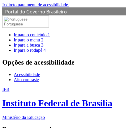
Ir direto para menu de acessibilidade.
Portal do Governo Brasileiro
Portuguese
Ir para o conteúdo
1
Ir para o menu
2
Ir para a busca
3
Ir para o rodapé
4
Opções de acessibilidade
Acessibilidade
Alto contraste
IFB
Instituto Federal de Brasília
Ministério da Educação