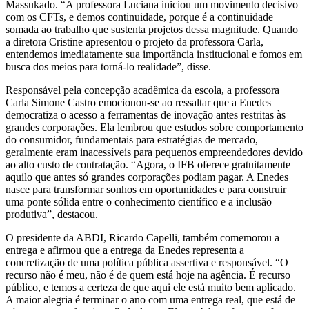
Massukado. “A professora Luciana iniciou um movimento decisivo
com os CFTs, e demos continuidade, porque é a continuidade
somada ao trabalho que sustenta projetos dessa magnitude. Quando
a diretora Cristine apresentou o projeto da professora Carla,
entendemos imediatamente sua importância institucional e fomos em
busca dos meios para torná-lo realidade”, disse.
Responsável pela concepção acadêmica da escola, a professora
Carla Simone Castro emocionou-se ao ressaltar que a Enedes
democratiza o acesso a ferramentas de inovação antes restritas às
grandes corporações. Ela lembrou que estudos sobre comportamento
do consumidor, fundamentais para estratégias de mercado,
geralmente eram inacessíveis para pequenos empreendedores devido
ao alto custo de contratação. “Agora, o IFB oferece gratuitamente
aquilo que antes só grandes corporações podiam pagar. A Enedes
nasce para transformar sonhos em oportunidades e para construir
uma ponte sólida entre o conhecimento científico e a inclusão
produtiva”, destacou.
O presidente da ABDI, Ricardo Capelli, também comemorou a
entrega e afirmou que a entrega da Enedes representa a
concretização de uma política pública assertiva e responsável. “O
recurso não é meu, não é de quem está hoje na agência. É recurso
público, e temos a certeza de que aqui ele está muito bem aplicado.
A maior alegria é terminar o ano com uma entrega real, que está de