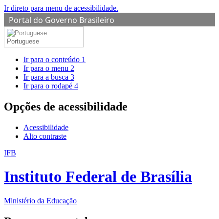
Ir direto para menu de acessibilidade.
Portal do Governo Brasileiro
Portuguese
Ir para o conteúdo
1
Ir para o menu
2
Ir para a busca
3
Ir para o rodapé
4
Opções de acessibilidade
Acessibilidade
Alto contraste
IFB
Instituto Federal de Brasília
Ministério da Educação