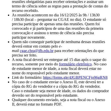
reuniões obrigatórias para receber orientações e assinar um
termo de ciência sobre as regras para a prestação de contas do
recurso recebido.
As reuniões acontecem no dia 16/12/2025 às 9h / 13h30
/ 18h30 (local – perguntar na CGAE no dia). O estudante só
precisa participar de apenas uma das reuniões. Quem foi
convocado e já participou de uma das reuniões da primeira
convocação e assinou o termo de ciência não precisa
participar novamente.
Quem não conseguir participar de nenhuma dessas reuniões
deverá entrar em contato pelo
e-
mail
cgae.cbra@ifb.edu.br
para receber orientações do que
precisa ser feito.
A nota fiscal deverá ser entregue até 15 dias após o saque do
recurso, somente por meio do
formulário eletrônico
. No caso
de estudante menor de idade, a nota fiscal deverá estar no
nome do responsável pelo estudante menor.
Link
do formulário:
https://forms.gle/4JGBPENCFjo96gRN8
No caso de o estudante enviar o Anexo II, este deverá ter a
cópia do RG do vendedor e a cópia do RG do vendedor.
Caso o estudante seja menor de idade, os dados do comprador
deverão ser do responsável pelo estudante.
Qualquer documento enviado, seja a nota fiscal ou o Anexo
II, deverá estar no formato PDF.