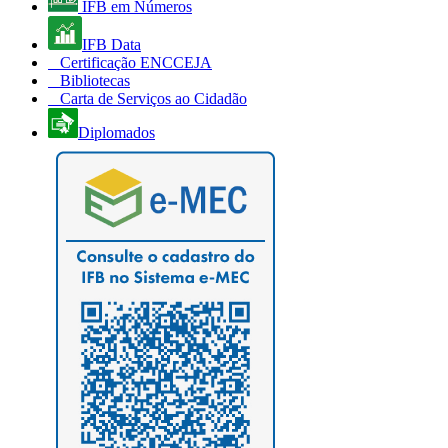
IFB em Números
IFB Data
Certificação ENCCEJA
Bibliotecas
Carta de Serviços ao Cidadão
Diplomados