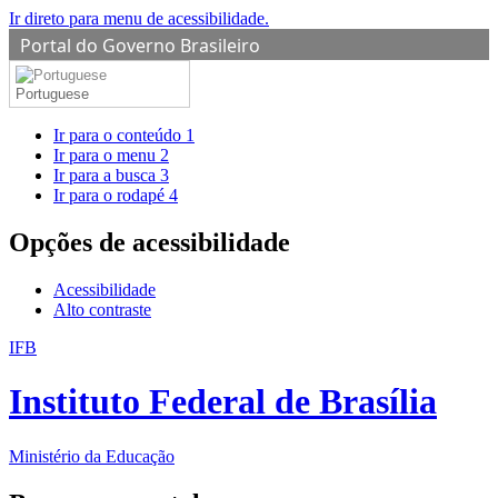
Ir direto para menu de acessibilidade.
Portal do Governo Brasileiro
Portuguese
Ir para o conteúdo
1
Ir para o menu
2
Ir para a busca
3
Ir para o rodapé
4
Opções de acessibilidade
Acessibilidade
Alto contraste
IFB
Instituto Federal de Brasília
Ministério da Educação