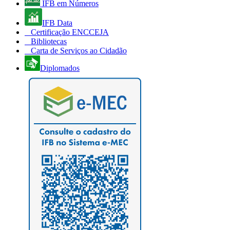
IFB em Números
IFB Data
Certificação ENCCEJA
Bibliotecas
Carta de Serviços ao Cidadão
Diplomados