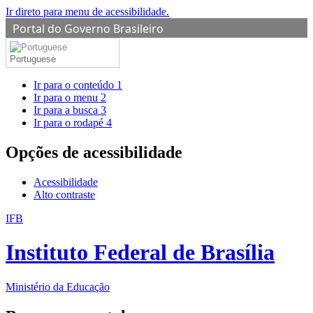
Ir direto para menu de acessibilidade.
Portal do Governo Brasileiro
Portuguese
Ir para o conteúdo
1
Ir para o menu
2
Ir para a busca
3
Ir para o rodapé
4
Opções de acessibilidade
Acessibilidade
Alto contraste
IFB
Instituto Federal de Brasília
Ministério da Educação