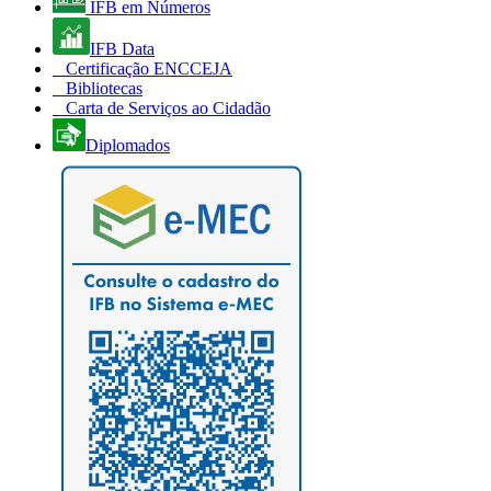
IFB em Números
IFB Data
Certificação ENCCEJA
Bibliotecas
Carta de Serviços ao Cidadão
Diplomados