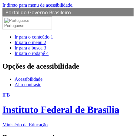
Ir direto para menu de acessibilidade.
Portal do Governo Brasileiro
Portuguese
Ir para o conteúdo
1
Ir para o menu
2
Ir para a busca
3
Ir para o rodapé
4
Opções de acessibilidade
Acessibilidade
Alto contraste
IFB
Instituto Federal de Brasília
Ministério da Educação