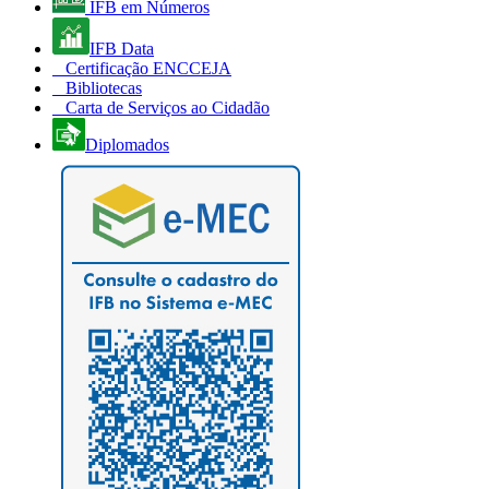
IFB em Números
IFB Data
Certificação ENCCEJA
Bibliotecas
Carta de Serviços ao Cidadão
Diplomados