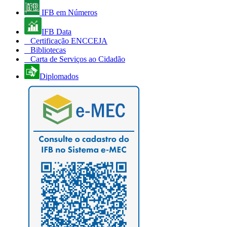
IFB em Números
IFB Data
Certificação ENCCEJA
Bibliotecas
Carta de Serviços ao Cidadão
Diplomados