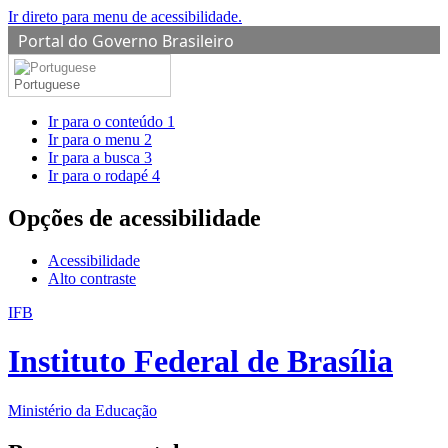
Ir direto para menu de acessibilidade.
Portal do Governo Brasileiro
Portuguese
Ir para o conteúdo
1
Ir para o menu
2
Ir para a busca
3
Ir para o rodapé
4
Opções de acessibilidade
Acessibilidade
Alto contraste
IFB
Instituto Federal de Brasília
Ministério da Educação