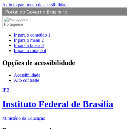
Ir direto para menu de acessibilidade.
Portal do Governo Brasileiro
Portuguese
Ir para o conteúdo
1
Ir para o menu
2
Ir para a busca
3
Ir para o rodapé
4
Opções de acessibilidade
Acessibilidade
Alto contraste
IFB
Instituto Federal de Brasília
Ministério da Educação