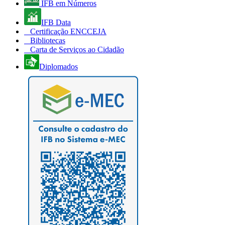
IFB em Números
IFB Data
Certificação ENCCEJA
Bibliotecas
Carta de Serviços ao Cidadão
Diplomados