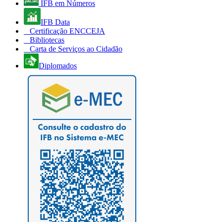
IFB em Números
IFB Data
Certificação ENCCEJA
Bibliotecas
Carta de Serviços ao Cidadão
Diplomados