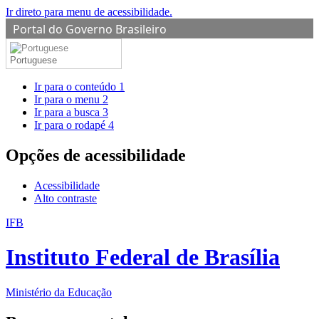
Ir direto para menu de acessibilidade.
Portal do Governo Brasileiro
Portuguese
Ir para o conteúdo
1
Ir para o menu
2
Ir para a busca
3
Ir para o rodapé
4
Opções de acessibilidade
Acessibilidade
Alto contraste
IFB
Instituto Federal de Brasília
Ministério da Educação