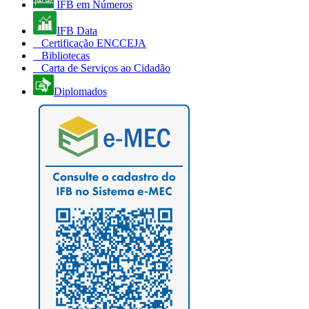
IFB em Números
IFB Data
Certificação ENCCEJA
Bibliotecas
Carta de Serviços ao Cidadão
Diplomados