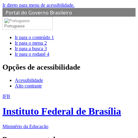
Ir direto para menu de acessibilidade.
Portal do Governo Brasileiro
Portuguese
Ir para o conteúdo
1
Ir para o menu
2
Ir para a busca
3
Ir para o rodapé
4
Opções de acessibilidade
Acessibilidade
Alto contraste
IFB
Instituto Federal de Brasília
Ministério da Educação