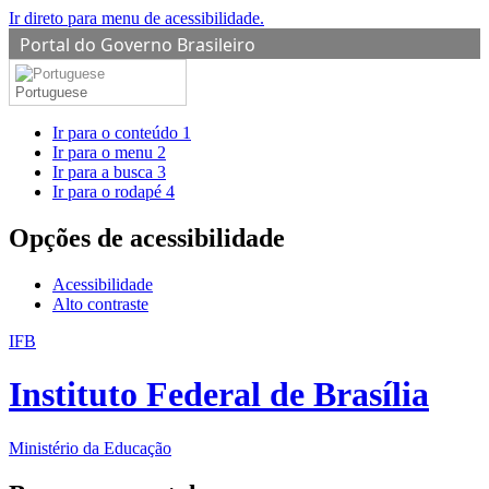
Ir direto para menu de acessibilidade.
Portal do Governo Brasileiro
Portuguese
Ir para o conteúdo
1
Ir para o menu
2
Ir para a busca
3
Ir para o rodapé
4
Opções de acessibilidade
Acessibilidade
Alto contraste
IFB
Instituto Federal de Brasília
Ministério da Educação