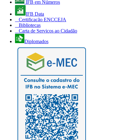
IFB em Números
IFB Data
Certificação ENCCEJA
Bibliotecas
Carta de Serviços ao Cidadão
Diplomados