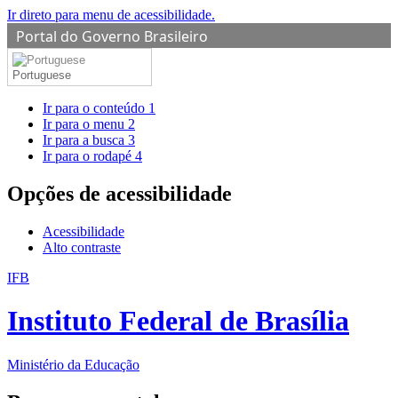
Ir direto para menu de acessibilidade.
Portal do Governo Brasileiro
Portuguese
Ir para o conteúdo
1
Ir para o menu
2
Ir para a busca
3
Ir para o rodapé
4
Opções de acessibilidade
Acessibilidade
Alto contraste
IFB
Instituto Federal de Brasília
Ministério da Educação