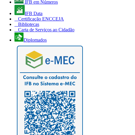
IFB em Números
IFB Data
Certificação ENCCEJA
Bibliotecas
Carta de Serviços ao Cidadão
Diplomados