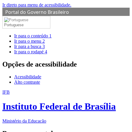
Ir direto para menu de acessibilidade.
Portal do Governo Brasileiro
Portuguese
Ir para o conteúdo
1
Ir para o menu
2
Ir para a busca
3
Ir para o rodapé
4
Opções de acessibilidade
Acessibilidade
Alto contraste
IFB
Instituto Federal de Brasília
Ministério da Educação