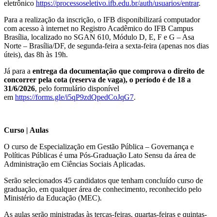
eletrônico
https://processoseletivo.ifb.edu.br/auth/usuarios/entrar
.
Para a realização da inscrição, o IFB disponibilizará computador
com acesso à internet no Registro Acadêmico do IFB Campus
Brasília, localizado no SGAN 610, Módulo D, E, F e G – Asa
Norte – Brasília/DF, de segunda-feira a sexta-feira (apenas nos dias
úteis), das 8h às 19h.
Já para a
entrega da documentação
que comprova o direito de
concorrer pela cota (reserva de vaga), o período é de 18 a
31/6/2026
, pelo formulário disponível
em
https://forms.gle/i5qP9zdQpedCoJqG7
.
Curso | Aulas
O curso de Especialização em Gestão Pública – Governança e
Políticas Públicas é uma Pós-Graduação Lato Sensu da área de
Administração em Ciências Sociais Aplicadas.
Serão selecionados 45 candidatos que tenham concluído curso de
graduação, em qualquer área de conhecimento, reconhecido pelo
Ministério da Educação (MEC).
As aulas serão ministradas às terças-feiras, quartas-feiras e quintas-