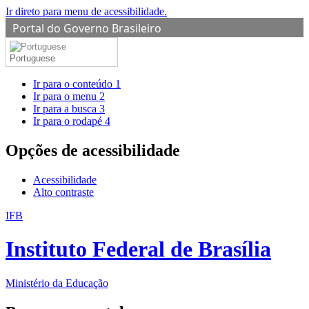
Ir direto para menu de acessibilidade.
Portal do Governo Brasileiro
Portuguese
Ir para o conteúdo
1
Ir para o menu
2
Ir para a busca
3
Ir para o rodapé
4
Opções de acessibilidade
Acessibilidade
Alto contraste
IFB
Instituto Federal de Brasília
Ministério da Educação