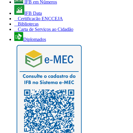
IFB em Números
IFB Data
Certificação ENCCEJA
Bibliotecas
Carta de Serviços ao Cidadão
Diplomados