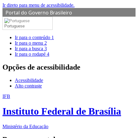
Ir direto para menu de acessibilidade.
Portal do Governo Brasileiro
Portuguese
Ir para o conteúdo
1
Ir para o menu
2
Ir para a busca
3
Ir para o rodapé
4
Opções de acessibilidade
Acessibilidade
Alto contraste
IFB
Instituto Federal de Brasília
Ministério da Educação