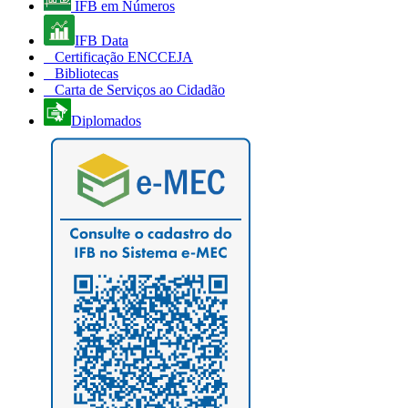
IFB em Números
IFB Data
Certificação ENCCEJA
Bibliotecas
Carta de Serviços ao Cidadão
Diplomados