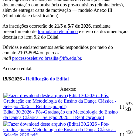
documentação comprobatória dos pré-requisitos (eliminatórios),
além de entregar carta de motivação — modelo Anexo III
(eliminatória e classificatória).
As inscrições ocorrerão de
21/5 a 5/7 de 2026
, mediante
preenchimento de
formulário eletrônico
e envio da documentação
descrita no item 5.2 do Edital.
Dúvidas e esclarecimentos serão respondidos por meio do
contato 2193-8084 ou pelo
e-
mail
processoseletivo.brasilia@ifb.edu.br
.
Acesse o edital.
19/6/2026 -
Retificação do Edital
Anexos:
533
[ ]
kB
Edital 30.2026 - Pós-Graduação em Metodologia de Ensino
da Dança Clássica - Seleção 2026 - I Retificação.pdf
450
[ ]