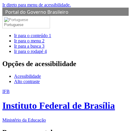
Ir direto para menu de acessibilidade.
Portal do Governo Brasileiro
Portuguese
Ir para o conteúdo
1
Ir para o menu
2
Ir para a busca
3
Ir para o rodapé
4
Opções de acessibilidade
Acessibilidade
Alto contraste
IFB
Instituto Federal de Brasília
Ministério da Educação