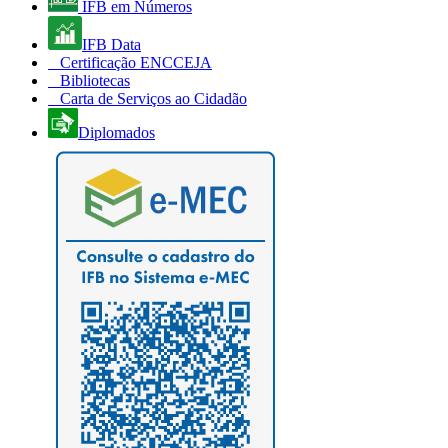
IFB em Números
IFB Data
Certificação ENCCEJA
Bibliotecas
Carta de Serviços ao Cidadão
Diplomados