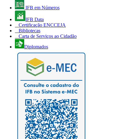
IFB em Números
IFB Data
Certificação ENCCEJA
Bibliotecas
Carta de Serviços ao Cidadão
Diplomados