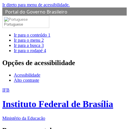
Ir direto para menu de acessibilidade.
Portal do Governo Brasileiro
Portuguese
Ir para o conteúdo
1
Ir para o menu
2
Ir para a busca
3
Ir para o rodapé
4
Opções de acessibilidade
Acessibilidade
Alto contraste
IFB
Instituto Federal de Brasília
Ministério da Educação