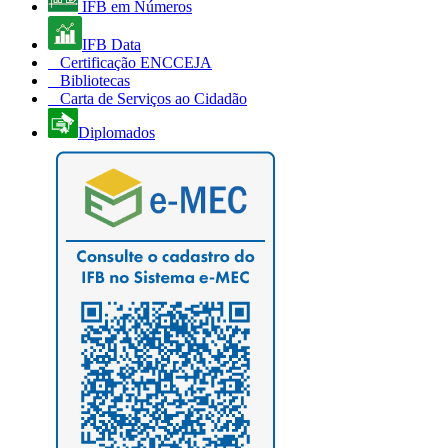
IFB em Números
IFB Data
Certificação ENCCEJA
Bibliotecas
Carta de Serviços ao Cidadão
Diplomados