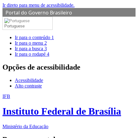
Ir direto para menu de acessibilidade.
Portal do Governo Brasileiro
Portuguese
Ir para o conteúdo
1
Ir para o menu
2
Ir para a busca
3
Ir para o rodapé
4
Opções de acessibilidade
Acessibilidade
Alto contraste
IFB
Instituto Federal de Brasília
Ministério da Educação