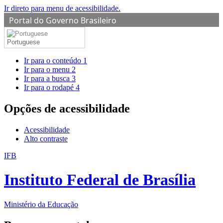
Ir direto para menu de acessibilidade.
Portal do Governo Brasileiro
Portuguese
Ir para o conteúdo
1
Ir para o menu
2
Ir para a busca
3
Ir para o rodapé
4
Opções de acessibilidade
Acessibilidade
Alto contraste
IFB
Instituto Federal de Brasília
Ministério da Educação