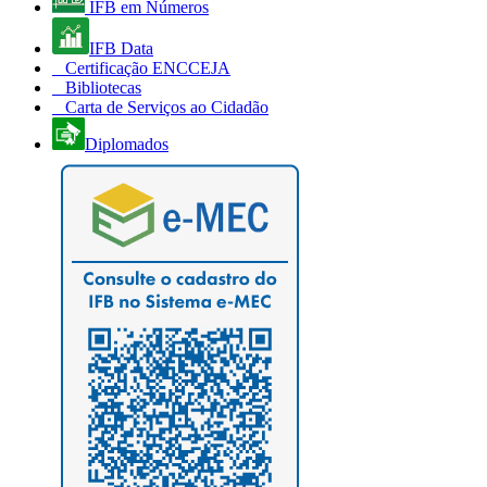
IFB em Números
IFB Data
Certificação ENCCEJA
Bibliotecas
Carta de Serviços ao Cidadão
Diplomados