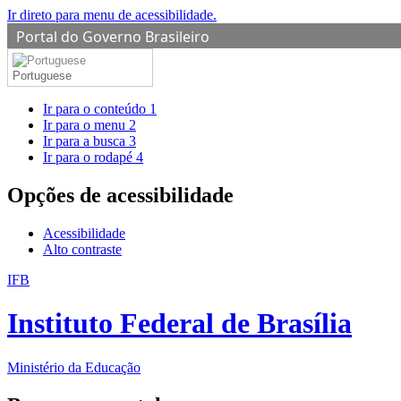
Ir direto para menu de acessibilidade.
Portal do Governo Brasileiro
Portuguese
Ir para o conteúdo
1
Ir para o menu
2
Ir para a busca
3
Ir para o rodapé
4
Opções de acessibilidade
Acessibilidade
Alto contraste
IFB
Instituto Federal de Brasília
Ministério da Educação