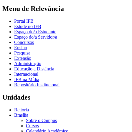
Menu de Relevância
Portal IFB
Estude no IFB
Espaço do/a Estudante
Espaço do/a Servidor/a
Concursos
Ensino
Pesquisa
Extensão
Administração
Educação a Distância
Internacional
IFB na Mídia
Repositório Institucional
Unidades
Reitoria
Brasília
Sobre o Campus
Cursos
Calendário Acadêmico