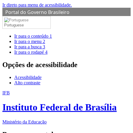
Ir direto para menu de acessibilidade.
Portal do Governo Brasileiro
Portuguese
Ir para o conteúdo
1
Ir para o menu
2
Ir para a busca
3
Ir para o rodapé
4
Opções de acessibilidade
Acessibilidade
Alto contraste
IFB
Instituto Federal de Brasília
Ministério da Educação