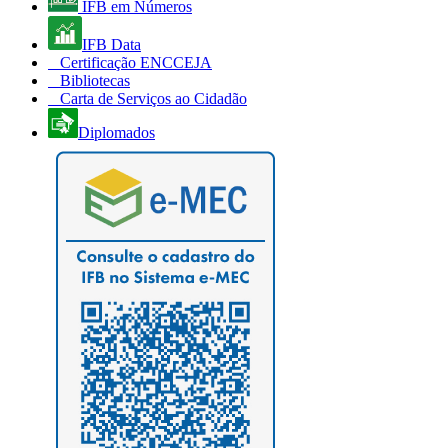
IFB em Números
IFB Data
Certificação ENCCEJA
Bibliotecas
Carta de Serviços ao Cidadão
Diplomados