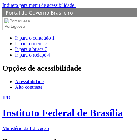
Ir direto para menu de acessibilidade.
Portal do Governo Brasileiro
Portuguese
Ir para o conteúdo
1
Ir para o menu
2
Ir para a busca
3
Ir para o rodapé
4
Opções de acessibilidade
Acessibilidade
Alto contraste
IFB
Instituto Federal de Brasília
Ministério da Educação