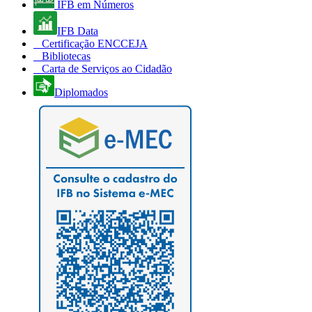
IFB em Números
IFB Data
Certificação ENCCEJA
Bibliotecas
Carta de Serviços ao Cidadão
Diplomados