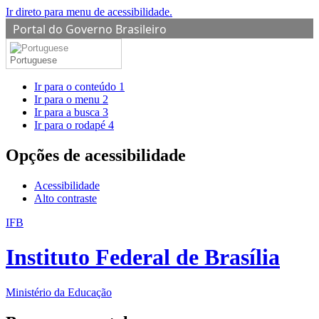
Ir direto para menu de acessibilidade.
Portal do Governo Brasileiro
Portuguese
Ir para o conteúdo
1
Ir para o menu
2
Ir para a busca
3
Ir para o rodapé
4
Opções de acessibilidade
Acessibilidade
Alto contraste
IFB
Instituto Federal de Brasília
Ministério da Educação