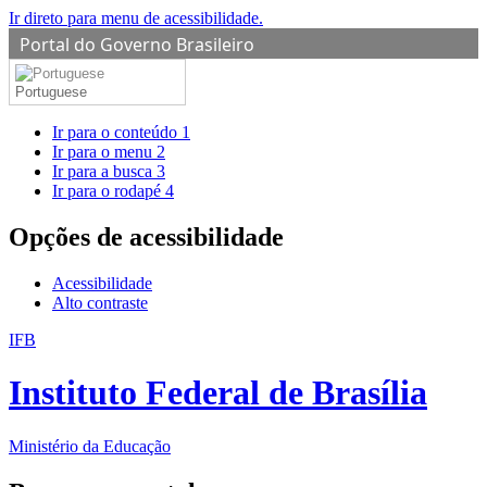
Ir direto para menu de acessibilidade.
Portal do Governo Brasileiro
Portuguese
Ir para o conteúdo
1
Ir para o menu
2
Ir para a busca
3
Ir para o rodapé
4
Opções de acessibilidade
Acessibilidade
Alto contraste
IFB
Instituto Federal de Brasília
Ministério da Educação