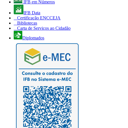
IFB em Números
IFB Data
Certificação ENCCEJA
Bibliotecas
Carta de Serviços ao Cidadão
Diplomados